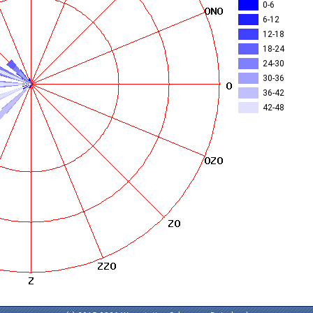
0-6
6-12
12-18
18-24
24-30
30-36
36-42
42-48