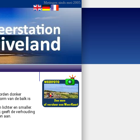
Metingen sinds mei-2005
orden donker
orm van de balk is
 lichter en smaller.
k geeft de verhouding
en aan.