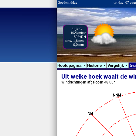
Goedemiddag
vrijdag, 07 aug
21,3
°C
1023
mbar
59
%RH
1,6
m/s
NNW
0,0
mm
Hoofdpagina
Historie
Vergelijk
Gra
Uit welke hoek waait de w
Windrichtingen afgelopen 48 uur.