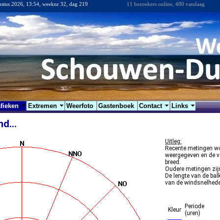
ustus 2026, 13:54, weeknr 32, dag 219
11 bezoekers online, 480 vandaag
fieken
Extremen
Weerfoto
Gastenboek
Contact
Links
ind…
Uitleg:
Recente metingen w
weergegeven en de v
breed.
Oudere metingen zijn
De lengte van de bal
van de windsnelhed
Periode
Kleur
(uren)