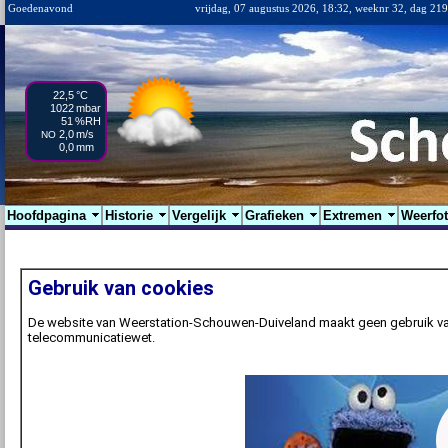
Goedenavond
vrijdag, 07 augustus 2026, 18:32, weeknr 32, dag 219
22,5
°C
1022
mbar
51
%RH
2,0
m/s
NO
0,0
mm
Hoofdpagina
Historie
Vergelijk
Grafieken
Extremen
Weerfo
Gebruik van cookies
De website van Weerstation-Schouwen-Duiveland maakt geen gebruik van
telecommunicatiewet.