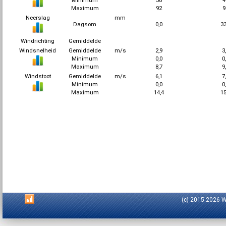
Minimum
38
Maximum
92
Neerslag
mm
Dagsom
0,0
3
Windrichting
Gemiddelde
Windsnelheid
Gemiddelde
m/s
2,9
3
Minimum
0,0
0
Maximum
8,7
9
Windstoot
Gemiddelde
m/s
6,1
7
Minimum
0,0
0
Maximum
14,4
1
(c) 2015-2026 