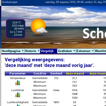
Goedemorgen
zaterdag, 08 augustus 2026, 09:48, weeknr 32, dag 22
23,8
°C
1022
mbar
60
%RH
1,7
m/s
Zui
0,0
mm
Hoofdpagina
Historie
Vergelijk
Grafieken
Extremen
Weerfo
Vergelijking weergegevens:
'deze maand' met 'deze maand vorig jaar'.
Parameter
Conditie
Eenheid
deze maand
deze maand
Temperatuur
Gemiddelde
(℃)
21,7
1
Minimum
12,1
9
Maximum
33,9
3
Luchtdruk
Gemiddelde
mbar
1016
1
Minimum
1008
9
Maximum
1024
1
Luchtvochtigheid
Gemiddelde
%RH
63