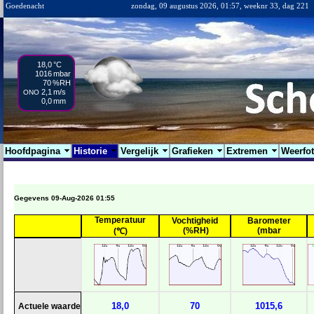
Goedenacht
zondag, 09 augustus 2026, 01:57, weeknr 33, dag 221
18,0
°C
1016
mbar
70
%RH
2,1
m/s
ONO
0,0
mm
Hoofdpagina
Historie
Vergelijk
Grafieken
Extremen
Weerfo
Gegevens 09-Aug-2026 01:55
Temperatuur
Vochtigheid
Barometer
(%RH)
(mbar
(℃)
18,0
70
1015,6
Actuele waarde