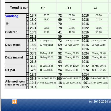
Trend
(3 uur)
-0,7
-2,0
-0,7
18,7
72
1016
Vandaag
H
00:05
00:00
00:20
18,0
69
1016
L
01:35
00:40
01:55
18,3
70
1016
G
26,1
78
1022
H
17:00
07:15
00:05
Gisteren
13,9
41
1016
L
06:40
18:10
21:00
21,1
59
1020
G
18,7
72
1016
H
09-Aug 00:05
09-Aug 00:00
09-Aug 00:20
Deze week
18,0
69
1016
L
09-Aug 01:35
09-Aug 00:40
09-Aug 01:55
18,3
70
1016
G
33,9
92
1024
H
04-Aug 14:10
01-Aug 08:25
07-Aug 09:40
Deze maand
12,1
38
1008
L
07-Aug 06:00
02-Aug 16:05
03-Aug 19:40
21,8
63
1016
G
36,6
99
1032
H
26-Jun 14:45
09-Jan 10:20
25-May 10:40
Dit jaar
-2,9
24
974
L
11-Jan 00:35
30-Apr 18:10
12-Feb 03:25
12,9
79
1014
G
39,8
100
1049
H
19-Jul-2006 19:25
30-Oct-2024 09:05
20-Jan-2020 11:00
Alle metingen
-10,4
18
961
L
04-Feb-2012 08:35
19-Jul-2006 18:20
23-Jan-2009 12:50
sinds 29-05-2005
11,7
79
1015
G
(c) 2015-2026 