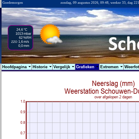
Goedemorgen
zondag, 09 augustus 2026, 09:48, weeknr 33, dag 22
24,6
°C
1013
mbar
62
%RH
1,6
m/s
ZZO
0,0
mm
Hoofdpagina
Historie
Vergelijk
Grafieken
Extremen
Weerfo