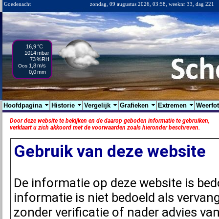
Goedenacht
zondag, 09 augustus 2026, 03:58, weeknr 33, dag 221
16,9
°C
1014
mbar
73
%RH
1,8
m/s
Oos
0,0
mm
Hoofdpagina
Historie
Vergelijk
Grafieken
Extremen
Weerfo
Door deze website te bekijken en de daarop geboden informatie te gebruiken,
verklaart u zich akkoord met de voorwaarden zoals hieronder beschreven.
Gebruik van deze website
De informatie op deze website is bed
informatie is niet bedoeld als vervang
zonder verificatie of nader advies v