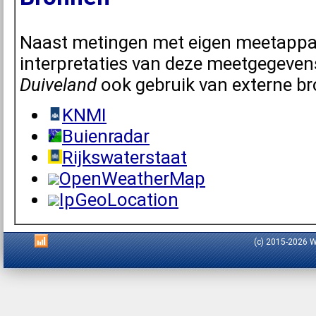
Naast metingen met eigen meetappar
interpretaties van deze meetgegeve
Duiveland
ook gebruik van externe b
KNMI
Buienradar
Rijkswaterstaat
OpenWeatherMap
IpGeoLocation
(c) 2015-2026 