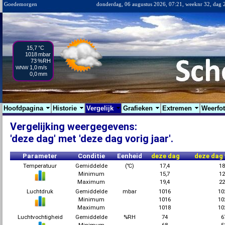
Goedemorgen
donderdag, 06 augustus 2026, 07:21, weeknr 32, dag 
15,7
°C
1018
mbar
73
%RH
1,0
m/s
WNW
0,0
mm
Hoofdpagina
Historie
Vergelijk
Grafieken
Extremen
Weerfo
Vergelijking weergegevens:
'deze dag' met 'deze dag vorig jaar'.
Parameter
Conditie
Eenheid
deze dag
deze dag 
Temperatuur
Gemiddelde
(℃)
17,4
18
Minimum
15,7
12
Maximum
19,4
22
Luchtdruk
Gemiddelde
mbar
1016
10
Minimum
1016
10
Maximum
1018
10
Luchtvochtigheid
Gemiddelde
%RH
74
6