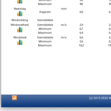
Minimum
68
5
Maximum
80
8
Neerslag
mm
Dagsom
0,0
0
Windrichting
Gemiddelde
Windsnelheid
Gemiddelde
m/s
2,9
2
Minimum
0,7
0
Maximum
6,4
6
Windstoot
Gemiddelde
m/s
6,6
4
Minimum
2,6
0
Maximum
10,2
10
(c) 2015-2026 