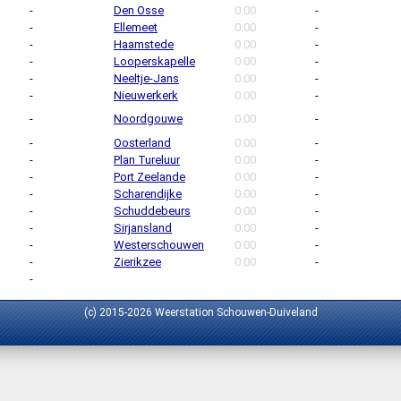
-
Den Osse
0.00
-
-
Ellemeet
0.00
-
-
Haamstede
0.00
-
-
Looperskapelle
0.00
-
-
Neeltje-Jans
0.00
-
-
Nieuwerkerk
0.00
-
-
Noordgouwe
0.00
-
-
Oosterland
0.00
-
-
Plan Tureluur
0.00
-
-
Port Zeelande
0.00
-
-
Scharendijke
0.00
-
-
Schuddebeurs
0.00
-
-
Sirjansland
0.00
-
-
Westerschouwen
0.00
-
-
Zierikzee
0.00
-
-
(c) 2015-2026 Weerstation Schouwen-Duiveland