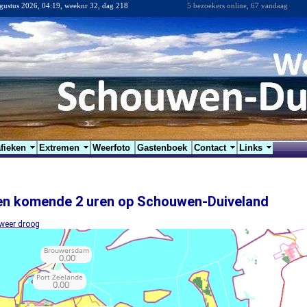
gustus 2026, 04:19, weeknr 32, dag 218
5 bezoekers online, 67 vandaag
fieken
Extremen
Weerfoto
Gastenboek
Contact
Links
en komende 2 uren op Schouwen-Duiveland
weer droog