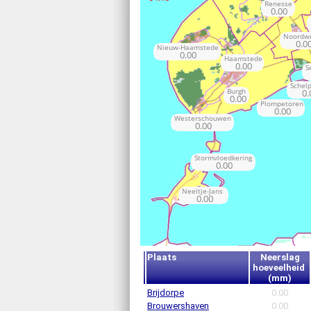
Plaats
Neerslag
hoeveelheid
(mm)
Brijdorpe
0.00
Brouwershaven
0.00