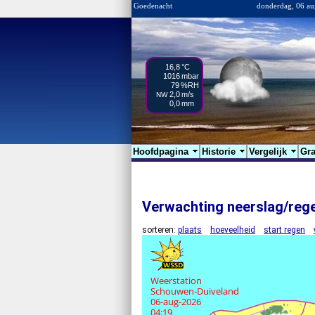
Goedenacht
donderdag, 06 au
16,8
°C
1016
mbar
79
%RH
2,0
m/s
NW
0,0
mm
Hoofdpagina
Historie
Vergelijk
Gra
Verwachting neerslag/reg
sorteren:
plaats
hoeveelheid
start regen