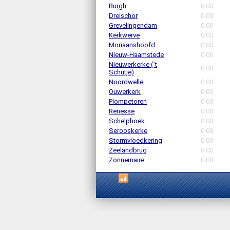
Burgh
0.00
Dreischor
0.00
Grevelingendam
0.00
Kerkwerve
0.00
Moriaanshoofd
0.00
Nieuw-Haamstede
0.00
Nieuwerkerke (`t
0.00
Schutje)
Noordwelle
0.00
Ouwerkerk
0.00
Plompetoren
0.00
Renesse
0.00
Schelphoek
0.00
Serooskerke
0.00
Stormvloedkering
0.00
Zeelandbrug
0.00
Zonnemaire
0.00