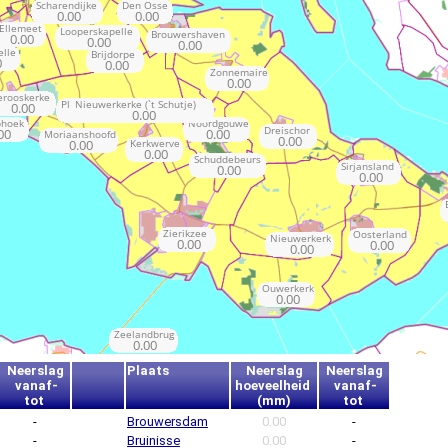
Neerslag
Plaats
Neerslag
Neerslag
vanaf-
hoeveelheid
vanaf-
tot
(mm)
tot
-
Brouwersdam
0.00
-
-
Bruinisse
0.00
-